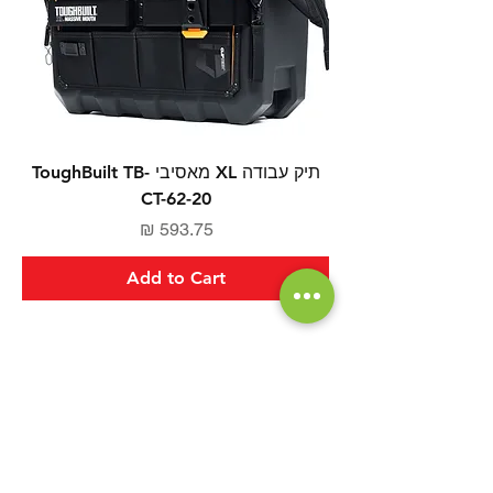
תיק עבודה XL מאסיבי ToughBuilt TB-
CT-62-20
Price
593.75 ₪
Add to Cart
יש לך שאלה?
אנחנו כאן בשבילך