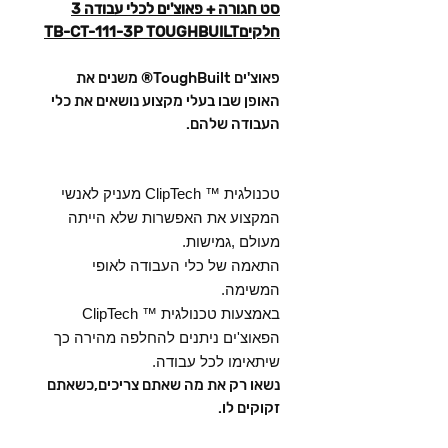
סט חגורה + פאוצ'ים לכלי עבודה 3
חלקיםTB-CT-111-3P TOUGHBUILT
פאוצ'ים ToughBuilt® משנים את
האופן שבו בעלי מקצוע נושאים את כלי
העבודה שלהם.
טכנולגית ™ ClipTech מעניק לאנשי
המקצוע את האפשרות שלא הייתה
מעולם ,גמישות.
התאמה של כלי העבודה לאופי
המשימה.
באמצעות טכנולגית ™ ClipTech
הפאוצ'ים ניתנים להחלפה מהירה כך
שיתאימו לכל עבודה.
נשאו רק את מה שאתם צריכים,כשאתם
זקוקים לו.