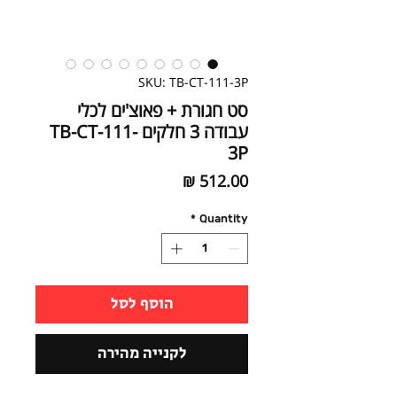
SKU: TB-CT-111-3P
סט חגורת + פאוצ'ים לכלי
עבודה 3 חלקים TB-CT-111-
3P
Price
512.00 ₪
*
Quantity
הוסף לסל
לקנייה מהירה