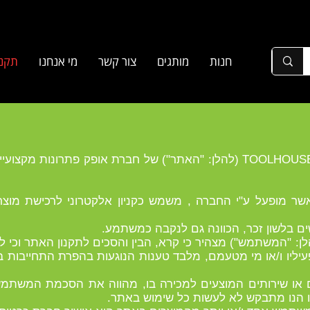
חנות
מותגים
צור קשר
מי אנחנו
תקנו
ברוכים הבאים לאתר האינטרנט TOOLHOUSE24 (להלן: "האתר") של חברת אופק 
1 אתר האינטרנט טול האוס 24 אשר מופעל ע"י החברה , משמש כקניון אלקטרוני לרכ
לן: "המשתמש") מצהיר כי קרא, הבין והסכים לתקנון האתר וכי ל
עיליו ו/או מי מטעמם, מלבד טענות הנוגעות בהפרת התחייבות בע
רים או שירותים המוצעים למכירה בו, מהווה את הסכמת המשתמש 
 הנו מתבקש לא לעשות כל שימוש באתר.