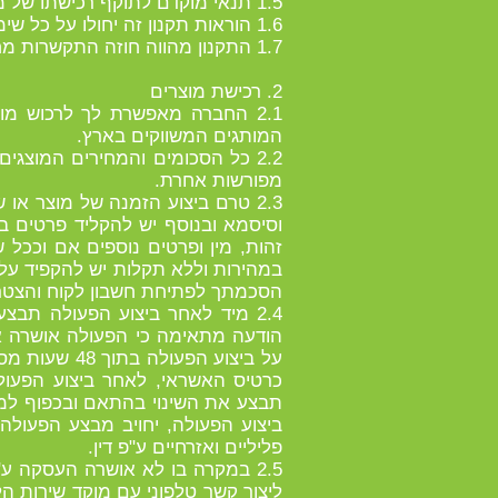
1.5 תנאי מוקדם לתוקף רכישתו של משתמש אחד ו/או יותר מהמוצרים באתר הוא אישור חברת כרטיסי האשראי לעסקה שביצע ולגביה.
1.6 הוראות תקנון זה יחולו על כל שימוש ורכישה שיעשו על ידי משתמש באתר.
1.7 התקנון מהווה חוזה התקשרות מחייב בין המשתמש לבין החברה, לכל דבר ועניין.
2. רכישת מוצרים
2.1 החברה מאפשרת לך לרכוש מו
המותגים המשווקים בארץ.
2.2 כל הסכומים והמחירים המוצג
מפורשות אחרת.
2.3 טרם ביצוע הזמנה של מוצר 
וסיסמא ובנוסף יש להקליד פרטים ב
זהות, מין ופרטים נוספים אם וככל
במהירות וללא תקלות יש להקפיד על
הסכמתך לפתיחת חשבון לקוח והצטרפ
2.4 מיד לאחר ביצוע הפעולה תב
הודעה מתאימה כי הפעולה אושרה א
על ביצוע הפ
כרטיס האשראי, לאחר ביצוע הפעול
תבצע את השינוי בהתאם ובכפוף למ
ביצוע הפעולה, יחויב מבצע הפעולה
פליליים ואזרחיים ע"פ דין.
2.5 במקרה בו לא אושרה העסקה 
ליצור קשר טלפוני עם מוקד שירות ה