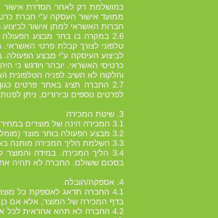
כמושלמת רק לאחר הסדרת אישור חב
חברות האשראי למתן אישור לביצוע
2.6 במקרה בו בחר מבצע הפעולה
טלפוני לצורך קבלת פרטי האשראי.
לביצוע העיסקה ע"י מבצע הפעולה. 
כרטיסי האשראי. יובהר ויודגש כי ה
והלקוח לא השיב לפניה הטלפונית ו/או לדואר האלקטרוני ש
2.7 החברה תציג באתר פרטים כגו
לפרטים נוספים ובירורים, ניתן לפנ
3. שיטת המכירה
3.1 המכירה הינה של מוצרים במחיר קבוע מראש עד גמר המלאי.
3.2 מבצע הפעולה בוחר מוצר (מומלץ לעיין בדף המכירה בטרם ביצוע הקניה) ומבצע את הקניה בהתאם להוראות באתר.
3.3 השלמת הליך המכירה מותנה באישור בכך שהמוצר המבוקש קיים במלאי החברה בעת השלמת
3.4 הליך המכירה. במידה והמוצ
בסכום ששולם. החברה לא תהיה אחרא
4. אספקה/הובלה
4.1 החברה תדאג לאספקת כל מוצ
בדף המכירה של המוצר, אלא אם כן 
4.2 החברה לא תהא אחראית לכל אי