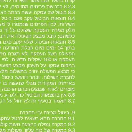
קודם למועד שבו אמור השירות להינתן
8.2.3 ברכישת פריטים מסוימים, לא יוכל מבצע הפעולה לבטל את העסקה, הכל כאמור בסעיף 14ג(ד) לחוק הגנת הצרכן.
8.3 ביטול של עסקה יעשה בכתב באמצעות הפקס ו/או באמצעות הדואר האלקטרוני ישירות לחברה.
8.4 תוצאות הביטול עקב פגם ביט
חלק ממחיר העסקה ששולם על ידי מ
כלשהם; קיבל מבצע הפעולה את הנכס
8.5 תוצאות הביטול שלא עקב פג
בתוך 14 ימים מיום קבלת הה
העסקה או 100 שקלים ח
במקום עסקו, על חשבון מבצע הפעול
כי מבצע הפעולה יחויב בתשלום מלא
לחברת השילוח. יובהר ויודגש: ביטו
באריזתו המקורית מבלי שנעשה בו שימ
מוצרים לאחר שבוצעה בהם הרכבה, 
8.6 אין בתוצאות הביטול כדי לגרוע מזכותה של החברה לתבוע את נזקיו, בשל כך שערך הנכס פחת כתוצאה מהרעה משמעותית במצבו.
8.7 האמור בסעיף זה לא יחול על הטובין והשירותים הקבועים בסעיף 14ג (ד') לחוק הגנת הצרכן.
9. ביטול מכירה ע"י החברה
9.1 החברה תהא רשאית לבטל עסקה ו/או מכירה כולה או חלקה:
9.2 במקרה ונפלה בהצעה טעות קולמוס, בין אם במחיר המוצר ובין אם בתיאור המוצר;
9.3 במקרה של כוח עליון, פעולות מלחמה, איבה או טרור המונעים את המשך המכירה ו/או ביצועה;