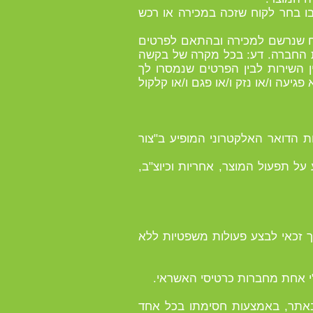
 בו בחר לקוח שזכה במכירה או רכש
לקוח שנרשם למכירה ובהתאם לפרטים
ת החברה. דע: בכל מקרה של בקשה
 השירות לבין הפרטים שנמסרו לך
יעה ו/או נזק ו/או פגם ו/או קלקול
ות הדואר האלקטרוני המופיע ב"צור
על תפעול המוצר, אחריות וכיוצ"ב,
בצע פעולות משפטיות מחייבות. במידה והנך קטין (מתחת לגיל 18) או אינך זכאי לבצע פעולות משפטיות ללא
באתר, באמצעות חסימתו בכל אחד