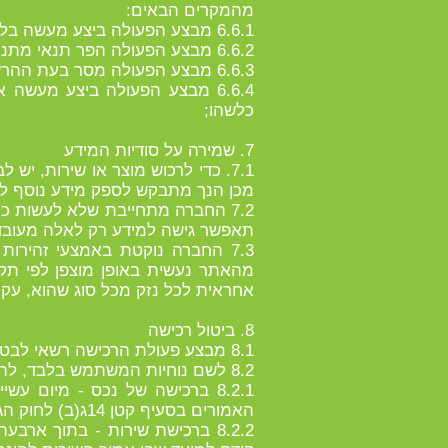
מהמקרים הבאים:
6.6.1 מבצע הפעולה ביצע מעשה בלתי חוקי ו/או עבר על הוראות הדין;
6.6.2 מבצע הפעולה הפר תנאי מתנאי התקנון;
6.6.3 מבצע הפעולה מסר בעת ההרשמה ו/או לאחר מכן בטלפון פרטים שגויים במתכוון;
6.6.4 מבצע הפעולה ביצע מעשה
כלשהו;
7. שמירה על סודיות המידע
7.1. כדי לרכוש מוצר או שירות, 
מכן הנך מתבקש לספק מידע נוסף לצו
7.2 החברה מתחייבת שלא לעשות כ
תאפשר גישה למידע רק לאלה מעובדי
7.3 החברה נוקטת באמצעי זהיר
אחראית לכל נזק מכל סוג שהוא, עקיף
8. ביטול רכישה
8.1 מבצע פעולת הרכישה רשאי לבטל את עסקת הרכישה בהתאם להוראות חוק הגנת הצרכן והתקנות שהותקנו על פיו.
8.2 לשם נוחיות המשתמש בלבד, להלן התנאים והדרך בא יכול מבצע הפעולה באתר לבטל את עסקת הרכישה שביצע:
8.2.1 ברכישה של נכס - מיום
האמורים בסעיף קטן 14ג(ב) לחוק הגנת הצרכן, לפי המאוחר מביניהם;
8.2.2 ברכישת שירות - בתוך אר