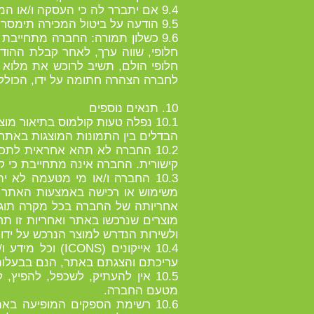
9.4 אם יתברר לה כי העסקה ו/או המכירה לוותה בפעילות בלתי חוקית של מבצע המכירה ו/או צד ג' כלשהו;
9.5 הודעה על ביטול המכירה תימסר ללקוח בטלפון ו/או בכתב לכתובת אותה ציין הלקוח בעת ההרשמה למכירה.
9.6 כשלון תמורה: החברה מתחייב
חלופי, שווה ערך, לאחר קבלת ההו
חלופי הולם, תשיב לרוכש את מלוא
לחברה הצהרה חתומה על ידו, הכולל
10. תנאים נוספים
10.1 נפלה טעות קולמוס בתיאור 
הבדלים בין התמונות המוצגות באתר, 
10.2 החברה לא תהא אחראית לתכ
קישורית. החברה אינה מתחייבת כי קישורית (link) כלשהי תוביל את מבצע הפעולה ל
10.3 החברה ו/או מי מטעמה לא 
משימוש או רכישה באמצעות האתר -
אחריותה של החברה בכל מקרה תוגב
מוצרים שנרכשו באתר ואחריות זו תח
ולשירות הנדרש למוצר הנרכש על יד
10.4 אייקונים (
עריכתם והצגתם באתר, הנם בבעלות
10.5 אין להעתיק, לשכפל, להפ
מטעם החברה.
10.6 רשימת הספקים המופיעה ב