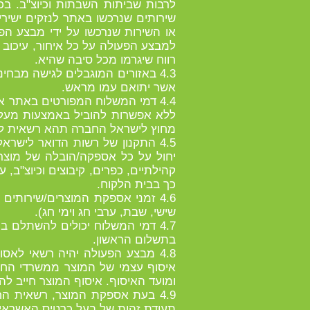
לרבות שביתות השבתות וכיוצ"ב. ב
שירותים שנרכשו באתר לנזקים ישיר
או השירות שנרכשו על ידי מבצע הפע
למבצע הפעולה על כל איחור, עיכוב
רווח שיגרמו מכל סיבה שהיא.
4.3 באזורים המוגבלים לגישה מב
אשר יתואם עמו מראש.
4.4 דמי המשלוח המפורטים באתר 
ללא אפשרות להוביל באמצעות מעלית
מחוץ לישראל החברה תהא רשאית לגב
4.5 התקנון של רשות הדואר ליש
יחול על כל אספקה/הובלה של מוצר 
קהילתיים, כפרים, קיבוצים וכיוצ"ב, 
כך בבית הלקוח.
4.6 זמני אספקת המוצרים/שירותים
שישי, שבת, ערבי חג וימי חג).
4.7 דמי המשלוח יכולים להשתלם
בתשלום הראשון.
4.8 מבצע הפעולה יהיה רשאי לאס
איסוף עצמי של המוצר ממשרדי החב
ומועד האיסוף. איסוף המוצר חייב להתבצע בתוך 14 ימי עסקים
4.9 בעת אספקת המוצר, רשאית ה
תעודת זהות של בעל כרטיס האשראי ו