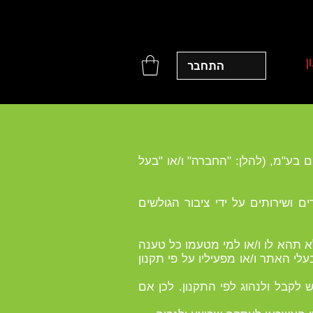
ן
התחבר
פתרונות מקצועיים בע"מ, (להלן: "החברה" ו/או "בעל
ישת מוצרים ושירותים על ידי ציבור הגולשים
א תהא לו ו/או למי מטעמו כל טענה
לי האתר ו/או מפעיליו על פי תקנון
לקבל ולנהוג לפי התקנון. לכן אם