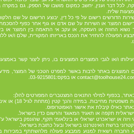
 העסקה, לכל דבר וענין, יחשב כמקום מושבו של הספק, גם במקרה
מצעות שליח.
ו שירות הדורשים רישום על פי כל דין, יבוצע הרישום על שם ה
רישום המוצר או השירות על שם אדם או גוף אחר כפוף להסכמ
נשוא החוזה או העסקה, או עקב אי התאמה בין המוצר או בין
צע הפעולה להחזיר את הנכס באריזתו המקורית, שלם ו/או ללא פג
.
עילותו ו/או לגבי המוצרים המוצעים בו, ניתן ליצור קשר באמצע
צרים המוצגים באתר לרבות באשר למפרט הטכני של המוצר, מידע 
contact@toolhouse24.c
או בפקס:03-9215801.
6.2 המשתמש הנו כשיר ל
באתר כאילו קיבלת את אישור האפוטרופוס.
 תהא החברה רשאית למנוע ממבצע פעולה מלהשתתף במכירות 