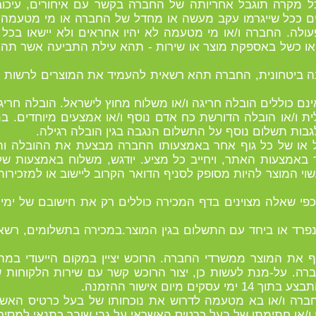
כל מקרה תוגבל אחריותה של החברה בקשר עם איחורים, עיכו
ים ככל שייגרמו עקב מעשה או מחדל של החברה או מי מטעמה 
ולה. החברה ו/או מי מטעמה לא יהיו אחראים ולא יישאו בכל נ
 או כשל באספקת מוצר או שירות - תהא עילת התביעה אשר תהא
חינה ביטחונית, החברה תהא רשאית להעמיד את המוצרים לרשות
אינם כוללים הובלה חריגה ו/או משלוח מחוץ לישראל. הובלה חר
 ו/או הובלה הדורשת כח אדם נוסף ו/או אמצעים מיוחדים. במ
ות תשלום נוסף על התשלום הנגבה בגין הובלה רגילה.
ראל או של כל גוף אחר באמצעותו החברה מבצעת את ההובלה ו
באמצעות האתר, ויחייב כל מציע. יודגש, משלוח באמצעות שלי
עשוי המוצר להיות מסופק לסניף הדואר הקרוב ליישוב או למזכירות
 כפי שאלה מצוינים בדף המכירה כוללים רק את חישובם של ימי ע
 בנפרד או ביחד עם התשלום בגין המוצר.במכירה בתשלומים, ר
וף את המוצר ממשרדי החברה. הרוכש יציין במקום הייעודי במה
רה. על-מנת לעשות כן, יצור הרוכש קשר עם שירות הלקוחות
 מיום אישור ההזמנה.
חברה ו/או בא מטעמה לדרוש את נוכחותו של בעל כרטיס האשר
/או חתימתו של בעל כרטיס האשראי על גבי שובר כתנאי למסיר