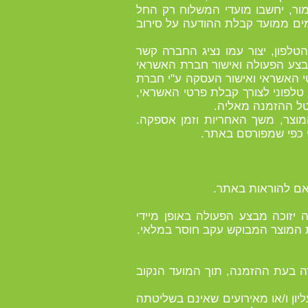
ר, יחשבו מועדי המשלוח רק החל
ישור העסקה ע"י חברת כרטיסי האשראי. לא פעל מבצע הפעולה להסדרת האישור בתוך 7 ימים ממועד קבלת ההודעה על סירוב
לפון, יצור עמו נציג החברה קשר
בצע הפעולה ואישור חברת האשראי
 האשראי ואישור העסקה ע"י חברת
 טלפוני לצורך קבלת פרטי האשראי,
המוצר, משך האחריות וזמן אספקה.
י כפי שמפורסם באתר.
 יזוכה מבצע הפעולה באופן מיידי
 המוצר המבוקש עקב חוסר במלאי.
ה בעת ההזמנה, תוך המועד הנקוב
יון ו/או מאירועים שאינם בשליטתה