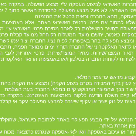
רות האשראי לביצוע העסקה ע"י מבצע הפעולה. במקרה כאמו
ממועד א
 העסקה, תהא החברה זכאית לבטל את ההזמנה.
 שלא למסור את פרטי כרטיס האשראי באתר, אלא באמצעות הט
 הפעולה תחשב כמושלמת רק לאחר מסירת פרטי האשראי ע"י מ
במקרה כאמור, יחשבו מועדי המשלוח רק החל ממועד קבלת פרטי
יה ומבצע הפעולה בחר באפשרות לפיה נציג החברה יצור עמו קשר
ל החברה תוך 7 ימים ממועד הפניה, תתבטל ההזמנה מאליה.
ן תאור המוצר/שירות, מחיר המוצר/שירות, פרטי אחריות לגבי 
ות לשירות לקוחות החברה בטלפון ו/או באמצעות הדואר האלקטרונ
ר לא קיים תשלח הודעה ללקוח באמצעות האינטרנט. במקרה כזה
ית על נזק ישיר או עקיף שייגרם למבצע הפעולה עקב אי קבלת
ר הנרכש על ידי מבצע הפעולה באתר לכתובת בישראל, שהוקלד
צוין אחרת באתר.
חור או עיכוב באספקה ו/או לאי-אספקה שנגרמו כתוצאה מכוח על