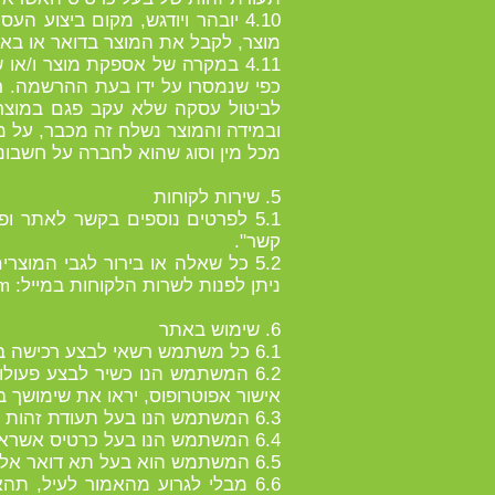
4.10 יובהר ויודגש, מקום ביצוע
מוצר, לקבל את המוצר בדואר או בא
4.11 במקרה של אספקת מוצר ו/א
כפי שנמסרו על ידו בעת ההרשמה. 
לביטול עסקה שלא עקב פגם במוצר 
ובמידה והמוצר נשלח זה מכבר, על מב
מכל מין וסוג שהוא לחברה על חשבונו
5. שירות לקוחות
5.1 לפרטים נוספים בקשר לאתר ופ
קשר".
5.2 כל שאלה או בירור לגבי המו
ניתן לפנות לשרות הלקוחות במייל:
om
6. שימוש באתר
6.1 כל משתמש רשאי לבצע רכישה באתר, בכפוף למילוי התנאים המצטברים המפורטים להלן:
אישור אפוטרופוס, יראו את שימושך 
6.3 המשתמש הנו בעל תעודת זהות ישראלית תקפה או תאגיד המאוגד והרשום כדין בישראל.
6.4 המשתמש הנו בעל כרטיס אשראי ויזה או ישראכרט ישראלי או בינלאומי תקף, שהונפק בישראל ע"י אחת מחברות כרטיסי האשראי.
6.5 המשתמש הוא בעל תא דואר אלקטרוני ברשת האינטרנט בישראל ובעל כתובת בישראל.
6.6 מבלי לגרוע מהאמור לעיל,