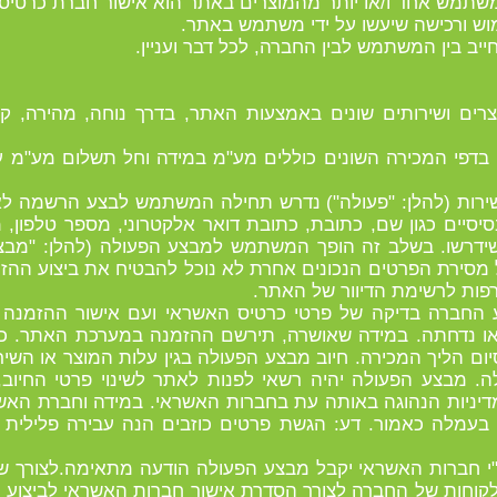
צרים ושירותים שונים באמצעות האתר, בדרך נוחה, מהירה, ק
ים בדפי המכירה השונים כוללים מע"מ במידה וחל תשלום מע"מ ע
או שירות (להלן: "פעולה") נדרש תחילה המשתמש לבצע הרשמ
סיסיים כגון שם, כתובת, כתובת דואר אלקטרוני, מספר טלפון
 שידרשו. בשלב זה הופך המשתמש למבצע הפעולה (להלן: "מבצ
 מסירת הפרטים הנכונים אחרת לא נוכל להבטיח את ביצוע הה
ות לרשימת הדיוור של האתר.
צע החברה בדיקה של פרטי כרטיס האשראי ועם אישור ההזמנה ע
ו נדחתה. במידה שאושרה, תירשם ההזמנה במערכת האתר. כמו 
עולה בתוך 48 שעות מסיום הליך המכירה. חיוב מבצע הפעולה בגין עלות המוצר
ה. מבצע הפעולה יהיה רשאי לפנות לאתר לשינוי פרטי החיו
דיניות הנהוגה באותה עת בחברות האשראי. במידה וחברת האש
 בעמלה כאמור. דע: הגשת פרטים כוזבים הנה עבירה פלילית ו
ע"י חברות האשראי יקבל מבצע הפעולה הודעה מתאימה.לצורך 
לקוחות של החברה לצורך הסדרת אישור חברות האשראי לביצוע ה