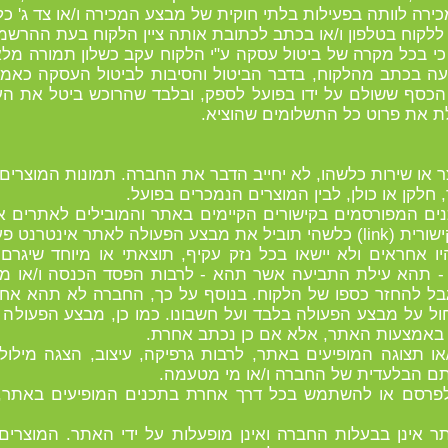
ת כי בכל מקרה של ביטול עסקה ע"י הלקוח עקב כשלון תמורה מ
דעה בכתב מהלקוח, בדבר הביטול והסיבות לביטול העסקה כאמ
 הכסף ששולם על ידו בפועל לספק, ובלבד שהרוכש ביטל את 
ת את פרוט כל התשלומים שהוציא.
מוצר או שירות כלשהו, לא יחייב הדבר את החברה. תמונות המוצרי
חלקן או כולן, לבין המוצרים הנמכרים בפועל.
נים המפורסמים בקישורים הקיימים באתר והמובילים לאתרים א
אתר אינטרנט פעיל.
יהיו אחראים ולא יישאו בכל נזק עקיף, תוצאתי או מיוחד שיג
 תהא עילת התביעה אשר תהא - לרבות הפסד הכנסה ו/או מני
ל להחזר כספו של הלקוח. בנוסף על כך, החברה לא תהא אח
ול על מבצע הפעולה בלבד ועל חשבונו. כמו כן, מבצע הפעולה י
ו באמצעות האתר, אלא אם כן נכתב אחרת.
ICONS) וכל מידע ו/או תצוגה המופיעים באתר, לרבות גרפיקה, עיצוב, הצגה 
ם הבלעדית של החברה ו/או מי מטעמה.
יץ, לפרסם או להשתמש בכל דרך אחרת בתכנים המופיעים באת
אתר אינן בבעלות החברה ואינן מופעלות על ידי האתר. המוצר