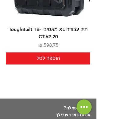
תיק עבודה XL מאסיבי ToughBuilt TB-
CT-62-20
מחיר
הוספה לסל
יש לך שאלה?
אנחנו כאן בשבילך
contact@toolhouse24.com
עקוב אחרינו והתעדכן במבצעים חמים