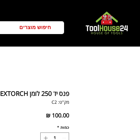
פנס יד 250 לומן C2 NEXTORCH
מק"ט: C2
מחיר
כמות
*