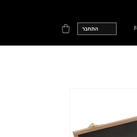
ן
התחבר