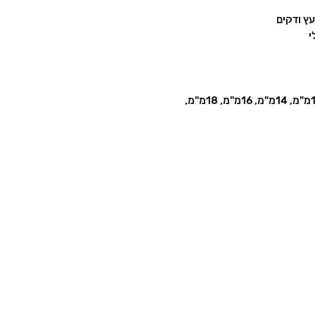
עץ ודקים
י
הסט מכיל מקדחים באורך460מ"מ במידות: 12מ"מ, 14מ"מ, 16מ"מ, 18מ"מ,