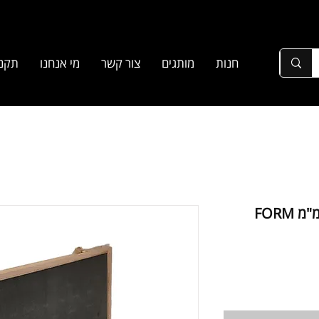
חנות
מותגים
צור קשר
מי אנחנו
תקנו
סט מקדחים ספירלי לעץ 460מ"מ FORM