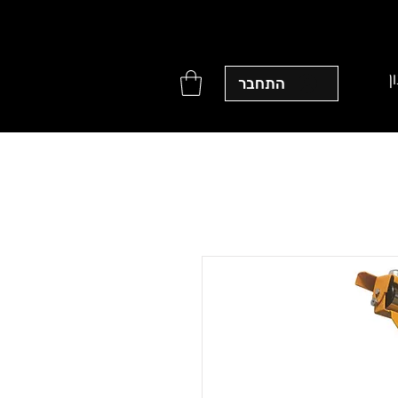
ן
התחבר