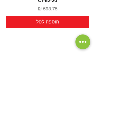
CT-62-20
מחיר
הוספה לסל
יש לך שאלה?
אנחנו כאן בשבילך
contact@toolhouse24.com
עקוב אחרינו והתעדכן במבצעים חמים
ומוצרים חדשים