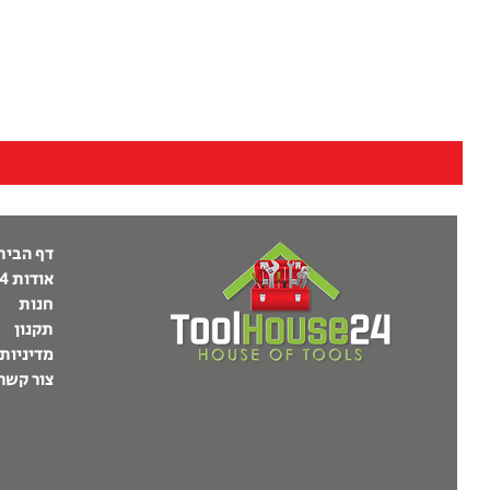
דף הבית
אודות ToolHouse24
חנות
תקנון
מדיניות
צור קשר