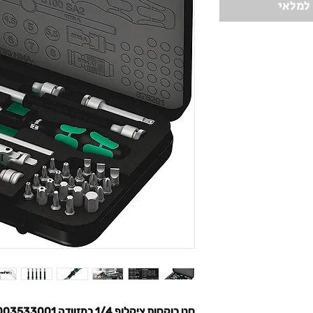
 למלאי
סט בוקסות ציקלופ 1/4 במזוודה 05003533001 WERA