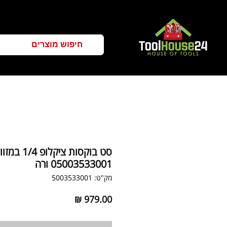
סט בוקסות ציקלופ /4
05003533001 ורה
מק"ט: 5003533001
מחיר