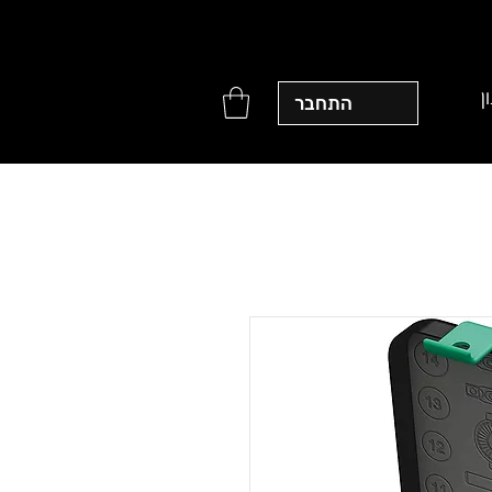
ן
התחבר