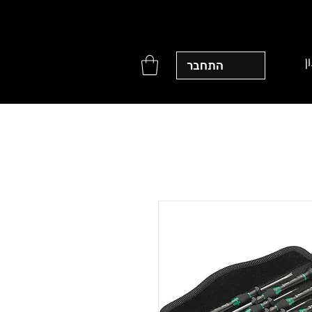
ן
התחבר