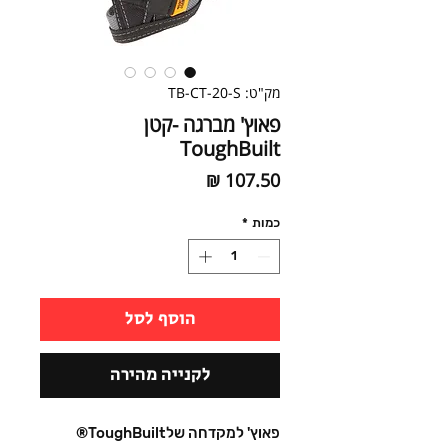
מק"ט: TB-CT-20-S
פאוץ' מברגה -קטן
ToughBuilt
מחיר
כמות
*
הוסף לסל
לקנייה מהירה
פאוץ' למקדחה שלToughBuilt®