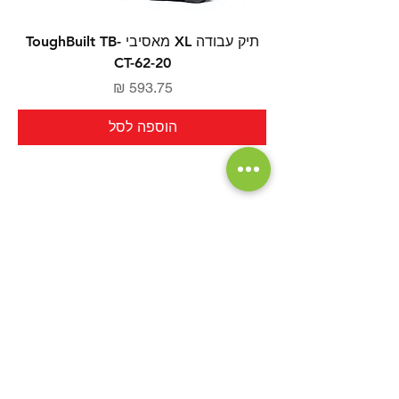
תיק עבודה XL מאסיבי ToughBuilt TB-
CT-62-20
מחיר
הוספה לסל
יש לך שאלה?
אנחנו כאן בשבילך
contact@toolhouse24.com
עקוב אחרינו והתעדכן במבצעים חמים
ומוצרים חדשים