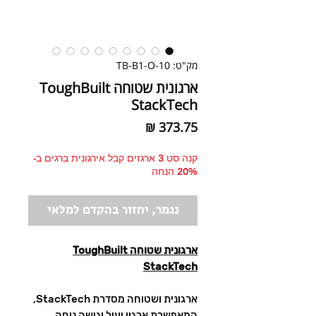
מק"ט: TB-B1-O-10
ארגונית שטוחה ToughBuilt
StackTech
מחיר
קנה סט 3 ארגזים קבל אירגונית ברגים ב-
20% הנחה
נגמר, יחזור בהקדם למלאי
ארגונית שטוחה ToughBuilt
StackTech
ארגונית ושטוחה מסדרת StackTech,
המאפשרת ארגון יעיל וגישה נוחה