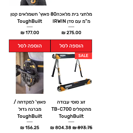
מלחצי בית מלאכה80
פאוץ' חשמלאים קטן
מ"מ עם סדן IRWIN
ToughBuilt
מחיר
מחיר
הוספה לסל
הוספה לסל
SALE
זוג סוסי עבודה
פאוץ' למקדחה /
מתקפלים TB-C700
מברגה גדול
ToughBuilt
ToughBuilt
מחיר רגיל
מחיר מבצע
מחיר