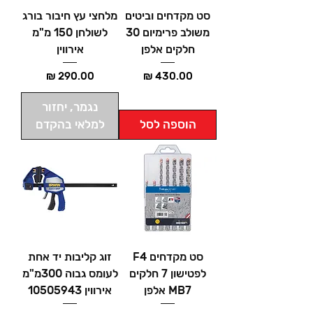
סט מקדחים וביטים
מלחצי עץ חיבור בורג
משולב פרימיום 30
לשולחן 150 מ"מ
חלקים אלפן
אירווין
מחיר
מחיר
נגמר, יחזור
הוספה לסל
למלאי בהקדם
סט מקדחים F4
זוג קליבות יד אחת
לפטישון 7 חלקים
לעומס גבוה 300מ"מ
MB7 אלפן
אירווין 10505943