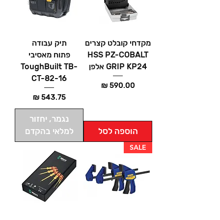
מקדחי קובלט קצרים
תיק עבודה
HSS PZ-COBALT
פתוח מאסיבי
GRIP KP24 אלפן
ToughBuilt TB-
CT-82-16
מחיר
מחיר
נגמר, יחזור
הוספה לסל
למלאי בהקדם
SALE